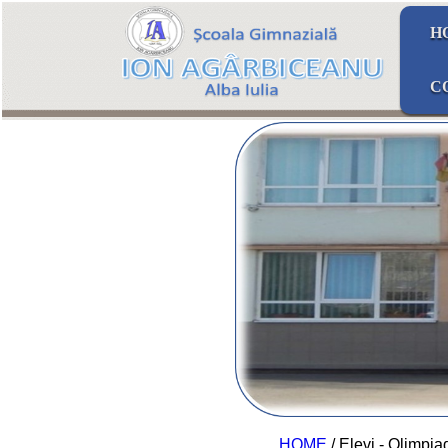
H
C
HOME
/ Elevi - Olimpia